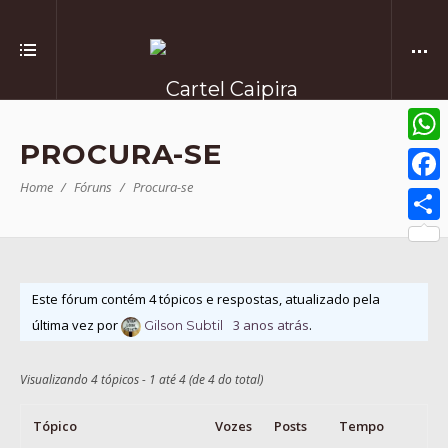
PROCURA-SE
What
Home
Fóruns
Procura-se
Face
Comp
Este fórum contém 4 tópicos e respostas, atualizado pela
última vez por
3 anos atrás
.
Gilson Subtil
Visualizando 4 tópicos - 1 até 4 (de 4 do total)
Tópico
Vozes
Posts
Tempo