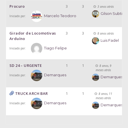
Procuro
3
3
3 anos atrás
Gilson Subtil
Marcelo Teodoro
Iniciado por:
Girador de Locomotivas
3
3
8 anos atrás
Arduíno
Luis Fadel
Tiago Felipe
Iniciado por:
SD 24 – URGENTE
1
1
8 anos, 9
meses atrás
Demarques
Iniciado por:
Demarques
TRUCK ARCH BAR
1
1
8 anos, 11
meses atrás
Demarques
Iniciado por:
Demarques